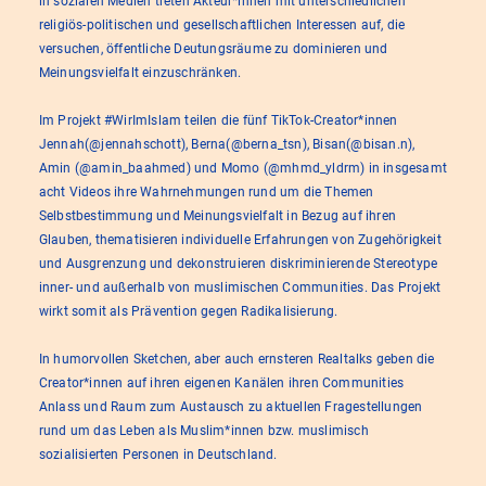
in sozialen Medien treten Akteur*innen mit unterschiedlichen
religiös-politischen und gesellschaftlichen Interessen auf, die
versuchen, öffentliche Deutungsräume zu dominieren und
Meinungsvielfalt einzuschränken.
Im Projekt #WirImIslam teilen die fünf TikTok-Creator*innen
Jennah(@jennahschott), Berna(@berna_tsn), Bisan(@bisan.n),
Amin (@amin_baahmed) und Momo (@mhmd_yldrm) in insgesamt
acht Videos ihre Wahrnehmungen rund um die Themen
Selbstbestimmung und Meinungsvielfalt in Bezug auf ihren
Glauben, thematisieren individuelle Erfahrungen von Zugehörigkeit
und Ausgrenzung und dekonstruieren diskriminierende Stereotype
inner- und außerhalb von muslimischen Communities. Das Projekt
wirkt somit als Prävention gegen Radikalisierung.
In humorvollen Sketchen, aber auch ernsteren Realtalks geben die
Creator*innen auf ihren eigenen Kanälen ihren Communities
Anlass und Raum zum Austausch zu aktuellen Fragestellungen
rund um das Leben als Muslim*innen bzw. muslimisch
sozialisierten Personen in Deutschland.