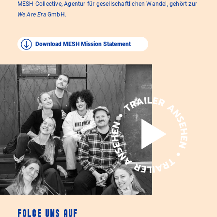
MESH Collective, Agentur für gesellschaftlichen Wandel, gehört zur
We Are Era
GmbH.
Download MESH Mission Statement
FOLGE UNS AUF