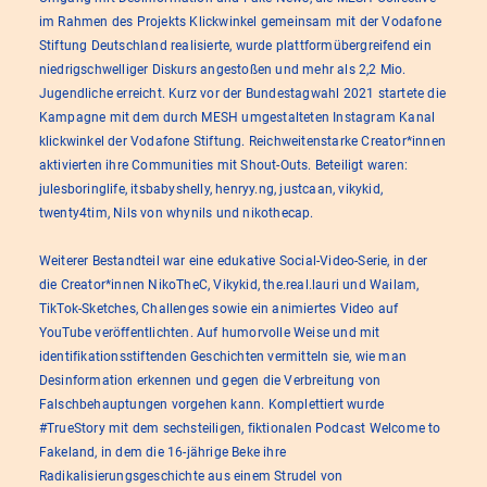
im Rahmen des Projekts Klickwinkel gemeinsam mit der Vodafone
Stiftung Deutschland realisierte, wurde plattformübergreifend ein
niedrigschwelliger Diskurs angestoßen und mehr als 2,2 Mio.
Jugendliche erreicht. Kurz vor der Bundestagwahl 2021 startete die
Kampagne mit dem durch MESH umgestalteten Instagram Kanal
klickwinkel der Vodafone Stiftung. Reichweitenstarke Creator*innen
aktivierten ihre Communities mit Shout-Outs. Beteiligt waren:
julesboringlife, itsbabyshelly, henryy.ng, justcaan, vikykid,
twenty4tim, Nils von whynils und nikothecap.
Weiterer Bestandteil war eine edukative Social-Video-Serie, in der
die Creator*innen NikoTheC, Vikykid, the.real.lauri und Wailam,
TikTok-Sketches, Challenges sowie ein animiertes Video auf
YouTube veröffentlichten. Auf humorvolle Weise und mit
identifikationsstiftenden Geschichten vermitteln sie, wie man
Desinformation erkennen und gegen die Verbreitung von
Falschbehauptungen vorgehen kann. Komplettiert wurde
#TrueStory mit dem sechsteiligen, fiktionalen Podcast Welcome to
Fakeland, in dem die 16-jährige Beke ihre
Radikalisierungsgeschichte aus einem Strudel von