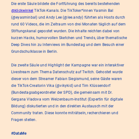
Die erste Säule bildete die Fortführung des bereits bestehenden
@klickwinkel
TikTok-Kanals. Die TikToker*innen Yasmin Bal
(@eyasminbal) und Andy Lee (@lee.andy) führten als Hosts durch
rund 60 Videos, die im Zeitraum von drei Monaten täglich auf dem
Stiftungskanal gepostet wurden. Die Inhalte reichten dabei von
kurzen Hacks, humorvollen Sketchen und Trends, über thematische
Deep Dives hin zu Interviews im Bundestag und dem Besuch einer
Grundschulklasse in Berlin.
Die zweite Säule und Highlight der Kampagne war ein interaktiver
Livestream zum Thema Datenschutz auf Twitch. Gehostet wurde
dieser von dem Streamer Fabian Siegismund, seine Gäste waren
die TikTok-Creatorin Vika (@vikykid) und Tim Klüssendorf
(Bundestagsabgeordneter der SPD), die gemeinsam mit Dr.
Gergana Vladova vom Weizenbaum-Institut (Expertin für digitale
Bildung) diskutierten und in den direkten Austausch mit der
Community traten. Diese konnte miträtseln, recherchieren und
Fragen stellen.
#DataMe