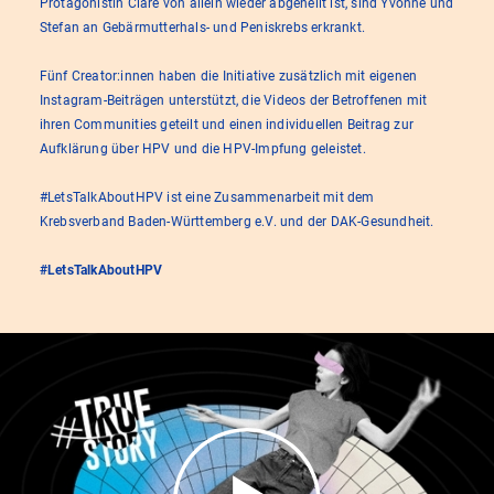
Protagonistin Clare von allein wieder abgeheilt ist, sind Yvonne und
Stefan an Gebärmutterhals- und Peniskrebs erkrankt.
Fünf Creator:innen haben die Initiative zusätzlich mit eigenen
Instagram-Beiträgen unterstützt, die Videos der Betroffenen mit
ihren Communities geteilt und einen individuellen Beitrag zur
Aufklärung über HPV und die HPV-Impfung geleistet.
#LetsTalkAboutHPV ist eine Zusammenarbeit mit dem
Krebsverband Baden-Württemberg e.V. und der DAK-Gesundheit.
#LetsTalkAboutHPV