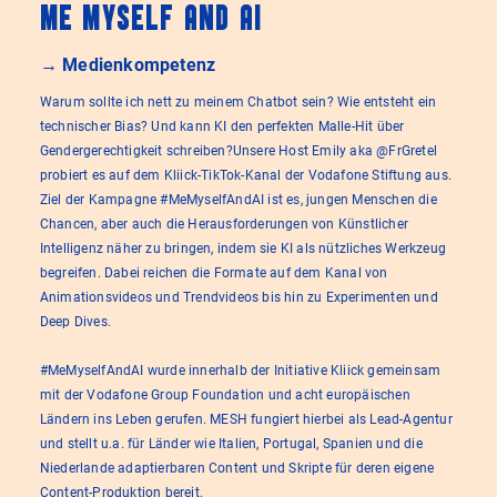
Me Myself And AI
→ Medienkompetenz
Warum sollte ich nett zu meinem Chatbot sein? Wie entsteht ein
technischer Bias? Und kann KI den perfekten Malle-Hit über
Gendergerechtigkeit schreiben?Unsere Host Emily aka @FrGretel
probiert es auf dem Kliick-TikTok-Kanal der Vodafone Stiftung aus.
Ziel der Kampagne #MeMyselfAndAI ist es, jungen Menschen die
Chancen, aber auch die Herausforderungen von Künstlicher
Intelligenz näher zu bringen, indem sie KI als nützliches Werkzeug
begreifen. Dabei reichen die Formate auf dem Kanal von
Animationsvideos und Trendvideos bis hin zu Experimenten und
Deep Dives.
#MeMyselfAndAI wurde innerhalb der Initiative Kliick gemeinsam
mit der Vodafone Group Foundation und acht europäischen
Ländern ins Leben gerufen. MESH fungiert hierbei als Lead-Agentur
und stellt u.a. für Länder wie Italien, Portugal, Spanien und die
Niederlande adaptierbaren Content und Skripte für deren eigene
Content-Produktion bereit.