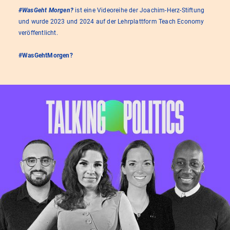
#WasGeht Morgen?
ist eine Videoreihe der Joachim-Herz-Stiftung
und wurde 2023 und 2024 auf der Lehrplattform Teach Economy
veröffentlicht.
#WasGehtMorgen?